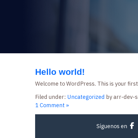
Uncategorized
Hello world!
Welcome to WordPress. This is your first p
Filed under:
Uncategorized
by arr-dev-s
1 Comment »
Síguenos en